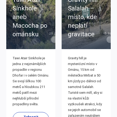
Sinkhole
Salalah –
aneb
místo, kde
Macocha po
neplatí
ománsku
gravitace
26. prosince 2022
5. listo
Omán
Om
Tawi Atair Sinkhole je
Gravity hill je
jedna z nejznámějších
mysteriózní místo v
propadlin v regionu
Ománu, 15 km od
Dhofar i v celém Ománu.
městečka Mirbat a 50
Se svojí šířkou 100
km jízdy po dálnici od
metrů a hloubkou 211
samotné Salalah.
metrů patří mezi
Turisté sem míří, aby si
nejhlubší přírodní
na vlastní kůži
propadliny světa.
vyzkoušeli atrakci, kdy
se jejich automobil se
zařazeným neutrálem
Zobrazit