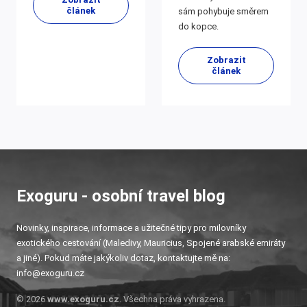
článek
sám pohybuje směrem
do kopce.
Zobrazit
článek
Exoguru - osobní travel blog
Novinky, inspirace, informace a užitečné tipy pro milovníky
exotického cestování (Maledivy, Mauricius, Spojené arabské emiráty
a jiné). Pokud máte jakýkoliv dotaz, kontaktujte mě na:
info@exoguru.cz
© 2026
www.exoguru.cz
. Všechna práva vyhrazena.