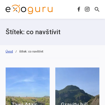
Štítek:
co navštívit
Úvod
/
štítek: co navštívit
Tawi Atair
Gravity hill