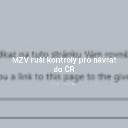
MZV ruší kontroly pro návrat
do ČR
10. dubna 2022